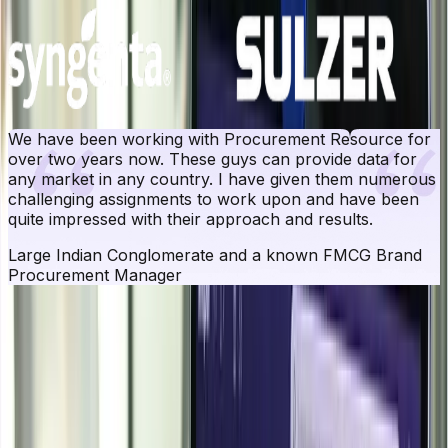
We have been working with Procurement Resource for
over two years now. These guys can provide data for
any market in any country. I have given them numerous
challenging assignments to work upon and have been
quite impressed with their approach and results.
Large Indian Conglomerate and a known FMCG Brand
Procurement Manager
Base de datos de Procurement
Resource