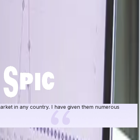
e las materias primas, la persistente volatilidad de los
ave.
rket in any country. I have given them numerous