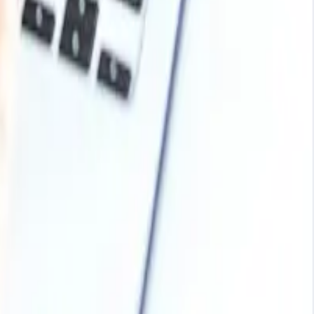
ldaron una moderada recuperación de los precios en todo el
 a largo plazo ante la continua incertidumbre
ue supera al caucho en cuanto a resistencia y elasticidad.
lcalis. Se utiliza principalmente para la fabricación de