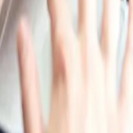
les y la menor disponibilidad inmediata de suministro respa
res se mantuvieron cautelosos respecto a los compromisos
na de valor textil mundial.
ol, diisocianato y poliuretano. Se trata de un elastómero q
nal al soltarlo. Es resistente a la mayoría de los ácidos y á