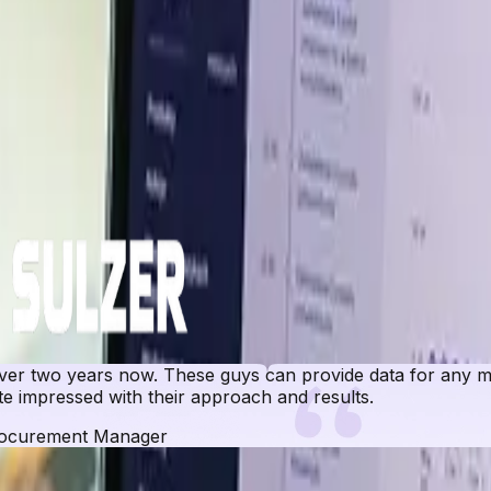
l spandex se mantenga firme debido a los elevados costes d
 a las cadenas de suministro petroquímicas mundiales.
revisiones y análisis de los impulsores de precios en mercados globales cl
r two years now. These guys can provide data for any ma
e impressed with their approach and results.
ocurement Manager