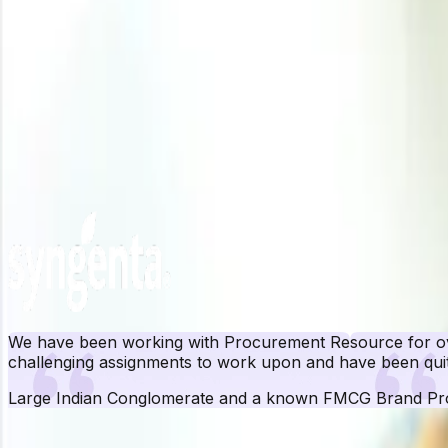
Según Procurement Resource, se espera que el mercado de
fletes y la continua incertidumbre geopolítica que afecta
Necesita lo más reciente
Spandex
Precios
?
Obtenga evaluaciones de precios en tiempo real, tendencias periódicas, p
Obtén información de precios ahora
Nuestros clientes
We have been working with Procurement Resource for ove
challenging assignments to work upon and have been quit
Large Indian Conglomerate and a known FMCG Brand
Pr