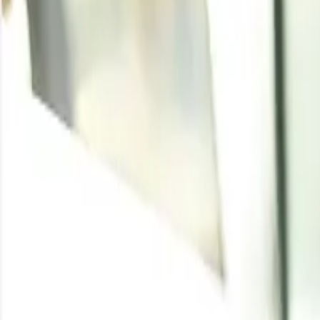
Home
/
Resource Center
/
Spandex
Escrito por
Pragati Agarwal
Enquire for the latest
Spandex
price
Enquire
Tendencia del Precio de
Producto
Región
Condiciones Incoterm
Spandex
China
FOB
Spandex
India
CIF
Spandex
USA
CIF
Spandex
Brasil
CIF
Spandex
Canadá
CIF
Spandex
China
FOB