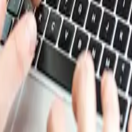
 spandex evolucionó gradualmente hacia una trayectoria más
reducción de existencias mejoraron los fundamentos generale
los márgenes, lo que contribuyó a aliviar la acumulación d
 de los segmentos de ropa deportiva, tejidos de invierno, 
e favoreció una mayor actividad de compras en los sector
 ya que, según los informes, las existencias disminuyeron 
s ofertas tras un prolongado período de pérdidas. Aunque 