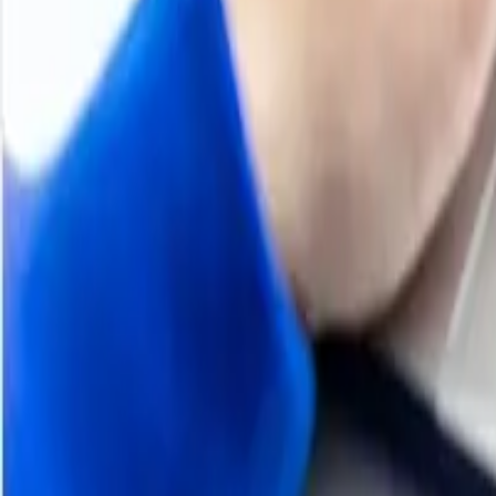
subidas agresivas, la mejora en el flujo de pedidos texti
mercado regional del spandex. No obstante, los comprado
macroeconómica y la presión competitiva dentro de la cade
Q2 2025
Tendencia del precio del spandex
Q1 2025
Tendencia del precio del spandex
Acerca del spandex
El spandex es un polímero sintético compuesto por poliglic
Se puede estirar varias veces, pero recupera su forma origi
tejidos.
Spandex
Detalles del Producto
Usos industriales