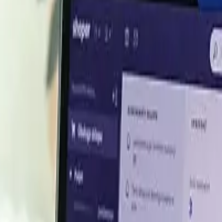
l Spandex Q1 2026
s
Precio
4.032,02 USD/MT
4.082,02 USD/MT
4.119,02 USD/MT
4.098,02 USD/MT
4.119,02 USD/MT
3.681,85 USD/MT