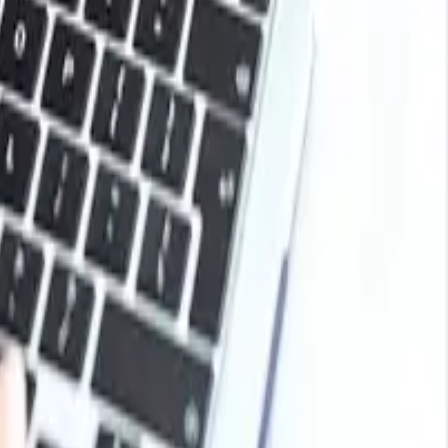
 sólida, ya que la disciplina en la producción, los
s de la oferta y la demanda. En China, varios productores
e existencias y a reducir la disponibilidad en el mercado
tejido circular y tejido de urdimbre mejoró
es transformadores en comparación con el primer
de forma constante en los principales centros de
el exceso de capacidad estructural siguió limitando las