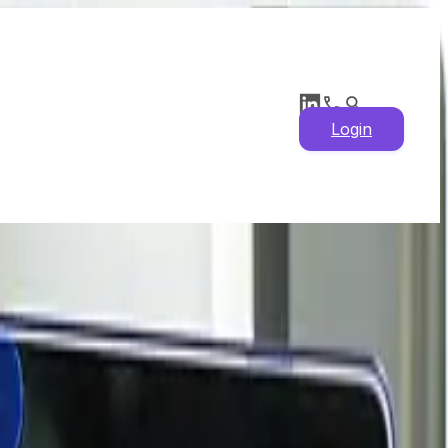
Login
26: últimas noticias,
, factores
oferta y demanda.