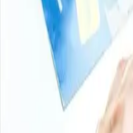
Convierta la inteligencia de precios en acción con la bas
gráficos históricos, bases de datos de proveedores, curva
estas herramientas para comparar contratos, planificar 
Iniciar sesión
Suscribirse
11000
+
Productos
100
+
Regiones
800