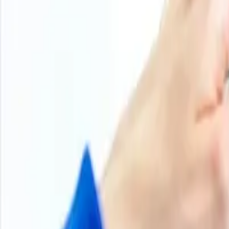
+
Suscripciones
Tendencias históricas de precios
Descripción general del producto
Metodología
Programar una demostración
Otros informes
H2 2025
Tendencia del precio del spandex
Durante la segunda mitad de 2025, el mercado asiático del
ajustes en las tasas de utilización de la capacidad y la 
redujeron su producción ante la prolongada presión sobre 
al contado en determinados deniers. La demanda procedente
estacionalmente durante la segunda mitad del año, lo qu
semestre. La confianza del mercado también se fortaleció,
producción, lo que animó a los proveedores a aumentar su