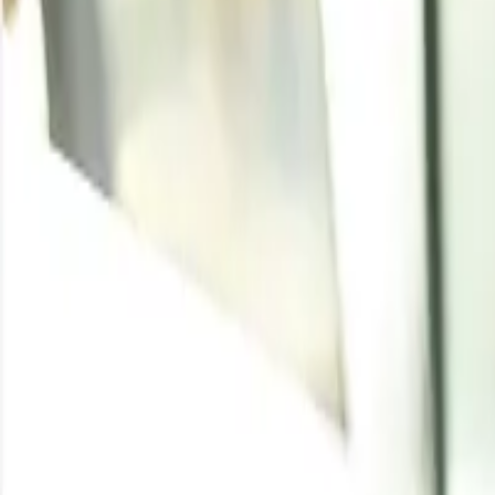
noticias
Home
/
Resource Center
/
Ácido bórico
Escrito por
Pragati Agarwal
Enquire for the latest
Ácido bórico
price
Enquire
Boric Acid Price Trend 
Product
Region
Incoterm 
Boric Acid
China
FOB
Boric Acid
USA
FOB
Boric Acid
Germany
FOB