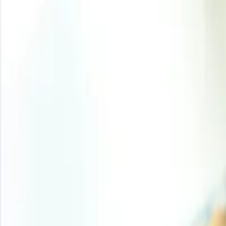
Ácido Bórico
Japón
CI
Los precios del ácido bórico se fortalecieron duran
costos del bórax compensaron la débil demanda relac
La presión sobre las materias primas fue más inte
incremento de los costos del bórax elevaron los cos
La demanda downstream mostró comportamientos dife
vidrio convencional, la construcción y la manufactur
Asia
En China, los precios del ácido bórico fueron de aprox
2026. El aumento estuvo impulsado principalmente por una
desde Turquía, lo que incrementó los costos del bórax. 
también se mantuvieron firmes. La demanda de la industria
fotovoltaico continuó respaldando el consumo de ácido b
vinculada a la construcción era el principal motor del co
Europa
En Alemania, los precios del ácido bórico fueron de apr
%. El incremento en Europa estuvo impulsado principal
Turquía. Turquía concentró el 73 % de las reservas mu
especialmente sensibles a las variaciones del suministro t