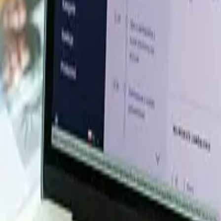
tras que la edificación continuó mostrando debilidad. Com
 generalizada de la demanda.
n de aproximadamente USD 1.293,52/MT en abril y USD 1.6
 de reposición y una demanda estable proveniente de las i
sumo relacionado con la construcción permaneció moderado
 del nivel registrado el año anterior. El suministro nacion
y el firme sentimiento del mercado mundial del boro impul
del ácido bórico podrían mantenerse firmes si el sumin
 del sector de la construcción podría limitar nuevos increm
revisiones y análisis de los impulsores de precios en mercados globales cl