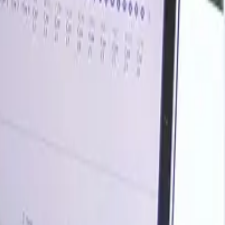
o resultado, el aumento de los precios respondió más a la
11,79/MT en mayo, registrando un incremento cercano al
ndustrias del vidrio, la cerámica, los detergentes y los
, ya que el gasto en construcción durante mayo fue solo
al de boratos procedente de California ayudó a evitar una
saron las ofertas al alza.
istro procedente de Turquía y los costos del transporte
entos significativos en los precios.
ave.