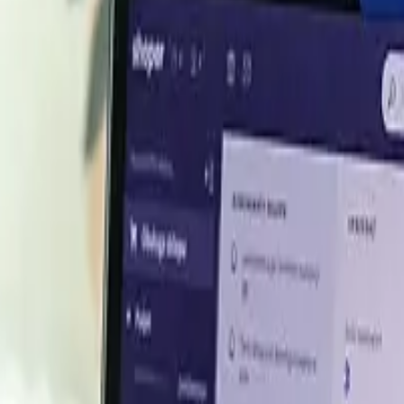
Q2 2026
Basis
Price
USD 1,520.43/MT
USD 1,675.38/MT
USD 1,641.92/MT