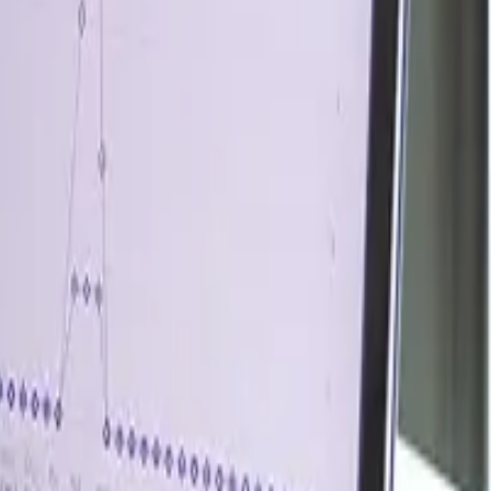
Abril 2026
 importada, los retrasos en los envíos y el aumento de los
mundo.
quía, la disminución de las existencias portuarias y el
e.
do bórico de alta calidad, mientras que la cerámica, el
argo del trimestre.
durante los dos primeros meses del segundo trimestre de
 en el transporte marítimo y a la reducción de los envíos
ia finales de junio, mientras que las ofertas nacionales
do débil durante la temporada baja; sin embargo, el vidrio
o se mantuviera más sólido que aquellos donde la demanda
 siguiente, lo que representa un aumento cercano al 17,6
iguió dependiendo del suministro de boro procedente de
lobal, lo que hizo que los compradores europeos fueran
e las industrias del vidrio y la construcción fue desigual: