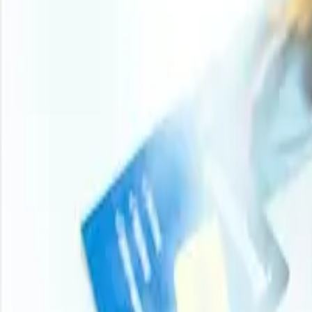
la actividad constructora brindó un apoyo limitado, mien
presión de los costos de importación que a una fortaleza
Norteamérica
En Estados Unidos, los precios del ácido bórico fuero
24,6 %. El aumento estuvo respaldado por mayores costos
productos químicos especializados. No obstante, el con
ligeramente superior al de abril y se mantuvo por debajo
mayor escasez, aunque los mayores costos de importación 
Perspectiva del Analista
Según Procurement Resource, a corto plazo los precios 
continúan siendo ajustados. Sin embargo, la débil demanda
Necesita lo más reciente
Ácido bórico
Precios
?
Obtenga evaluaciones de precios en tiempo real, tendencias periódicas, p
Obtén información de precios ahora
Nuestros clientes