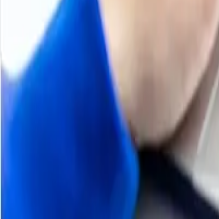
11000
+
Productos
100
+
Regiones
800
+
Suscripciones
Tendencias históricas de precios
Descripción general del producto
Metodología
Programar una demostración
Otros informes