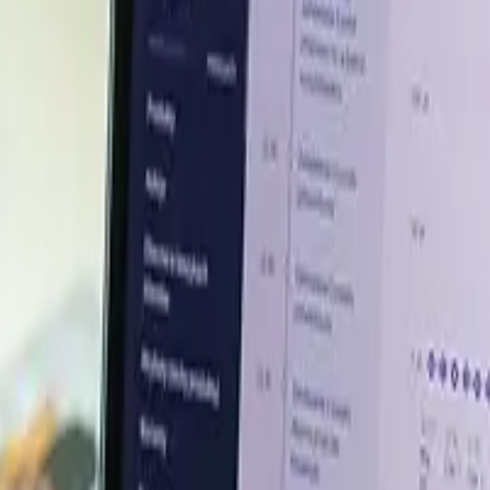
F
USD 1,265.93/MT
te el segundo trimestre de 2026, ya que la limitada oferta
ionada con la construcción en las distintas regiones del 
nsa en Asia, donde la reducción de las llegadas desde Tur
tos de reposición para los compradores durante el trimestr
rentes: el vidrio fotovoltaico respaldó el consumo de áci
a mantuvieron una reposición de inventarios selectiva a lo l
imadamente RMB 8,40/kg y RMB 10,10/kg, respectivamente, 
 oferta importada más limitada debido a las interrupciones
Los valores del ácido ortobórico importado aumentaron hac
 cerámica tradicional y del vidrio convencional siguió sien
órico de alta calidad. Esto permitió que el mercado chin
nsumo.
oximadamente EUR 1,16/kg en abril y EUR 1,36/kg en el mes
mente por el aumento de los costos, ya que la región s
ndiales de boro y representó el 48 % de la producción g
urco y de los costos de transporte. La demanda procedente d