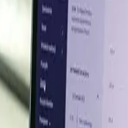
USD 1,608.43/MT
USD 1,553.43/MT
USD 1,492.60/MT
USD 1,611.79/MT
USD 1,586.05/MT
USD 1,653.39/MT
ith the
latest Boric Acid prices
, historical data, and tailored
USD 1,720.73/MT
l Ácido Bórico Q2 2026
se Incoterm
Precio
OB
USD 1,492.60/MT
OB
USD 1,611.79/MT
OB
USD 1,586.05/MT
OB
USD 1,653.39/MT
F
USD 1,720.73/MT
OB
USD 1,229.93/MT
OB
USD 1,293.52/MT
OB
USD 1,356.21/MT
OB
USD 1,284.93/MT
ltimos precios del ácido bórico
, los datos históricos y el an