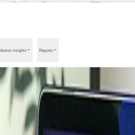
Market Insights
Reports
de la evolución de los 
do, precios históricos,
 que influyen en los p