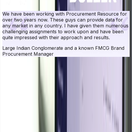
We have been working with Procurement Resource for
over two years now. These guys can provide data for
any market in any country. I have given them numerous
challenging assignments to work upon and have been
quite impressed with their approach and results.
Large Indian Conglomerate and a known FMCG Brand
Procurement Manager
Base de datos de Procurement
Resource