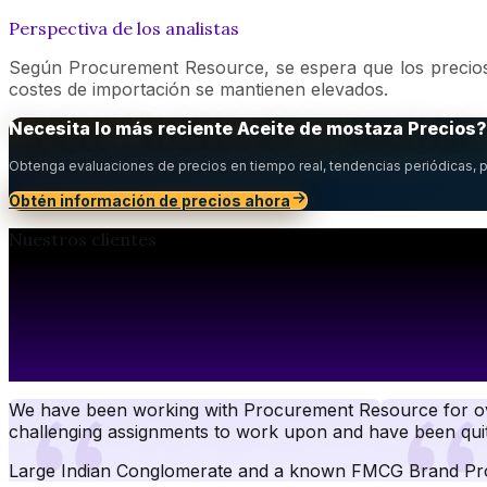
Perspectiva de los analistas
Según Procurement Resource, se espera que los precios 
costes de importación se mantienen elevados.
Necesita lo más reciente
Aceite de mostaza
Precios
?
Obtenga evaluaciones de precios en tiempo real, tendencias periódicas, p
Obtén información de precios ahora
Nuestros clientes
We have been working with Procurement Resource for ove
challenging assignments to work upon and have been quit
Large Indian Conglomerate and a known FMCG Brand
Pr