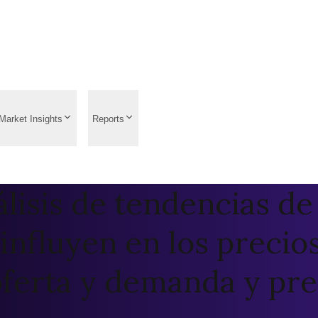
Market Insights
Reports
lisis de tendencias de
 influyen en los precio
oferta y demanda y prec