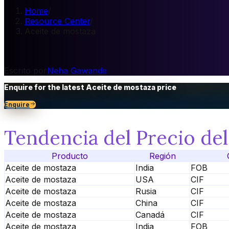
Home
/
Resource Center
/
Aceite de mostaza
Escrito por
Neha Gawande
Enquire for the latest
Aceite de mostaza
price
Enquire
Tendencia del Precio de
Producto
Región
Aceite de mostaza
India
FOB
Aceite de mostaza
USA
CIF
Aceite de mostaza
Rusia
CIF
Aceite de mostaza
China
CIF
Aceite de mostaza
Canadá
CIF
Aceite de mostaza
India
FOB