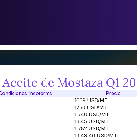
l Aceite de Mostaza Q1 2
Condiciones Incoterms
Precio
1669 USD/MT
1750 USD/MT
1 740 USD/MT
1.645 USD/MT
1 782 USD/MT
1.649,46 USD/MT