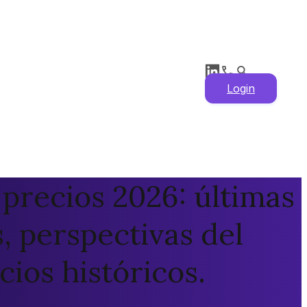
Login
 precios 2026: últimas
s, perspectivas del
ios históricos.