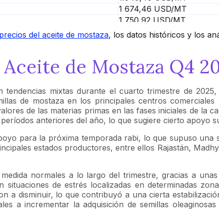
1 674,46 USD/MT
1 750,92 USD/MT
1683,92 USD/MT
 precios del aceite de mostaza
, los datos históricos y los an
1696,46 USD/MT
l Aceite de Mostaza Q4 2
 tendencias mixtas durante el cuarto trimestre de 2025, 
emillas de mostaza en los principales centros comerciale
ores de las materias primas en las fases iniciales de la ca
eríodos anteriores del año, lo que sugiere cierto apoyo s
yo para la próxima temporada rabi, lo que supuso una seña
rincipales estados productores, entre ellos Rajastán, Mad
medida normales a lo largo del trimestre, gracias a unas
ituaciones de estrés localizadas en determinadas zonas
n a disminuir, lo que contribuyó a una cierta estabilizació
ales a incrementar la adquisición de semillas oleaginosa