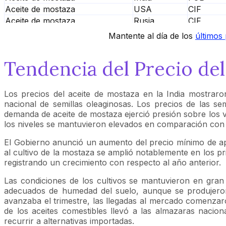
Aceite de mostaza
USA
CIF
Aceite de mostaza
Rusia
CIF
Aceite de mostaza
China
CIF
Mantente al día de los
últimos
Aceite de mostaza
Canadá
CIF
Tendencia del Precio de
Los precios del aceite de mostaza en la India mostraron
nacional de semillas oleaginosas. Los precios de las s
demanda de aceite de mostaza ejerció presión sobre los val
los niveles se mantuvieron elevados en comparación con p
El Gobierno anunció un aumento del precio mínimo de apo
al cultivo de la mostaza se amplió notablemente en los p
registrando un crecimiento con respecto al año anterior.
Las condiciones de los cultivos se mantuvieron en gran 
adecuados de humedad del suelo, aunque se produjeron s
avanzaba el trimestre, las llegadas al mercado comenzaro
de los aceites comestibles llevó a las almazaras nacion
recurrir a alternativas importadas.