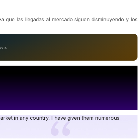
a que las llegadas al mercado siguen disminuyendo y los
ave.
rket in any country. I have given them numerous
W
t
p