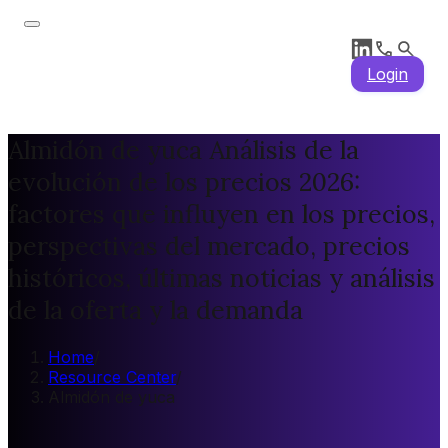
Login
Almidón de yuca Análisis de la
evolución de los precios 2026:
factores que influyen en los precios,
perspectivas del mercado, precios
históricos, últimas noticias y análisis
de la oferta y la demanda
Home
/
Resource Center
/
Almidón de yuca