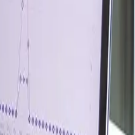
ransporte marítimo, especialmente en torno al estrecho de
s acerías, se mantuvo cautelosa, pero el interés por la
ado.
precio medio en China fue de 99,87 USD/MT, que aumentó
el 8,63 % durante el periodo. El apoyo a principios de
corto plazo. Tras el Festival de Primavera, la oferta se
rra de Irán se convirtió en el principal factor impulsor.
los costes de flete y aumentaron la preocupación por la
mento de los costes de transporte también hizo que los
emanda industrial local. El conflicto tensó el ánimo del
reconsiderar el carbón como combustible de reserva. Los
el cambio del gas al carbón mejoró la competitividad de
 precios más altos del gas y la necesidad de garantizar la