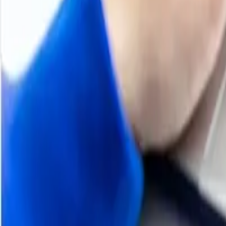
Productos
100
+
Regiones
800
+
Suscripciones
Tendencias históricas de precios
Descripción general del producto
Metodología
Programar una demostración
Otros informes
Acerca del carbón