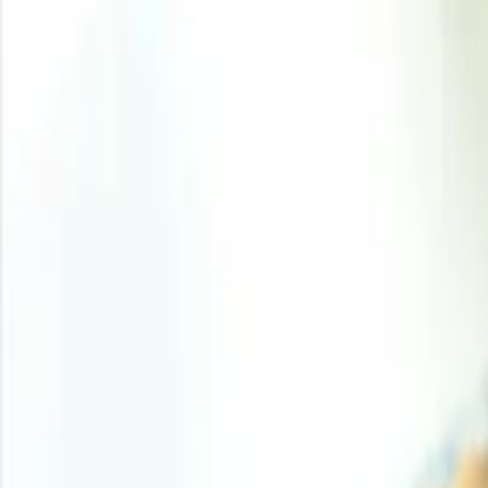
La presión sobre los costes aumentó a medida que l
Ormuz, lo que elevó los costes de transporte, seguro
La demanda en las fases posteriores de la cadena 
reposición de existencias y las preocupaciones por 
Asia
En Asia, los precios del carbón evolucionaron de form
hasta 104,19 USD/MT y 108,49 USD/MT en los meses sigu
trimestre provino de las expectativas de cierre de mina
recuperó más rápido que la demanda, lo que ejerció una b
Las interrupciones en el transporte marítimo y los flu
disponibilidad de combustible, lo que mejoró la confi
compradores se mostraran más cautelosos y reforzó el s
Europa
En Europa, la guerra de Irán y las interrupciones en el
mercado del gas, aumentó la preocupación por los flujos
compradores del noroeste de Europa se mostraron más act
este último. El mercado se vio respaldado principalmente 
seguridad del suministro de combustible, más que por una