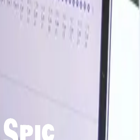
mejor ánimo en el mercado marítimo mundial. La guerra de
ía, lo que endureció la tendencia de los precios a nivel
exportación y el fortalecimiento de los precios marítimos
 recuperación de la oferta en las regiones productoras
tor siderúrgico pueden seguir respaldando el mercado.
ave.