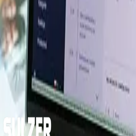
eron relativamente estables o al alza, respaldados por un 
levaron los costes internacionales de transporte y energ
e la demanda interna, el mayor riesgo en los mercados de 
os del carbón se mantengan firmes, aunque volátiles. La
s en el transporte y la reposición de existencias en el sec
revisiones y análisis de los impulsores de precios en mercados globales cl