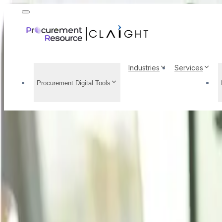
Industries
Services
Procurement Digital Tools
Carbón Análisis de la 
históricos, perspectiv
demanda, factores que