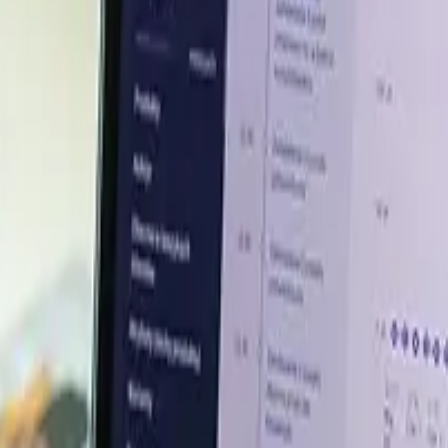
a guerra de Irán interrumpía las rutas energéticas y el t
s y combustibles sustitutivos.
de suministro, por parte de los productores de coque y la
la seguridad energética mantuvieron el optimismo del merc
a desigual, pero cerraron al alza en enero de 2026; el 
ientes, respectivamente, lo que supone un incremento d
s antes de las vacaciones y de una oferta más ajustada a 
reve presión sobre el mercado. A finales de marzo, la gue
jos energéticos a través del estrecho de Ormuz elevaron 
anza en el mercado del carbón en toda la región. El au
uelo de precios para los cargamentos marítimos.
 estrecho de Ormuz tuvieron un efecto más marcado que la d
 de LNG y empujó a las empresas de servicios públicos a 
ivos en la reposición de existencias al contado, ya que 
por el aumento de los fletes relacionado con la guerra, los
 clara recuperación de la demanda final.