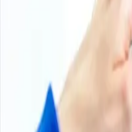
Convierta la inteligencia de precios en acción con la bas
gráficos históricos, bases de datos de proveedores, curva
estas herramientas para comparar contratos, planificar 
Iniciar sesión
Suscribirse
11000
+