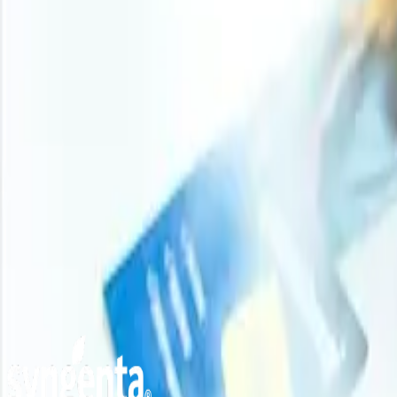
América del Norte
En América del Norte, los precios del carbón se mantuvi
Irán y la incertidumbre en torno al estrecho de Ormuz e
mundial. A pesar de la falta de una fuerte aceleración d
contribuyeron a evitar presiones a la baja.
Perspectiva de los analistas
Según Procurement Resource, es probable que los preci
podría limitar las subidas, mientras que las perturbacione
Necesita lo más reciente
Carbón
Precios
?
Obtenga evaluaciones de precios en tiempo real, tendencias periódicas, p
Obtén información de precios ahora
Nuestros clientes