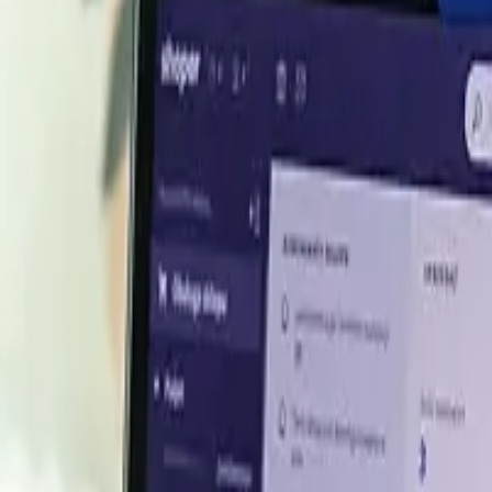
6
rm Basis
Price
USD 105.82/MT
USD 112.80/MT
USD 104.75/MT
USD 125.30/MT
USD 129.82/MT
USD 100.09/MT