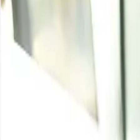
Home
/
Resource Center
/
Carbón
Escrito por
Pragati Agarwal
Enquire for the latest
Carbón
price
Enquire
Coal Price Trend Q2 202
Product
Region
Incote
Coal
Indonesia
FOB
Coal
India
FOB
Coal
South Africa
FOB
Coal
China
FOB
Coal
Australia
FOB
Coal
Indonesia
FOB