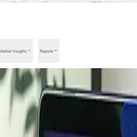
Market Insights
Reports
evolución de los preci
as del mercado, análisis
 influyen en los precio