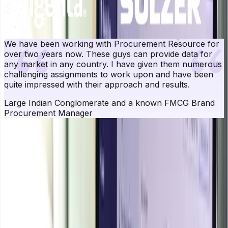
We have been working with Procurement Resource for
over two years now. These guys can provide data for
any market in any country. I have given them numerous
challenging assignments to work upon and have been
quite impressed with their approach and results.
Large Indian Conglomerate and a known FMCG Brand
Procurement Manager
Base de datos de Procurement
Resource